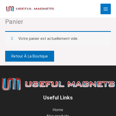
Aller
au
contenu
Panier
Votre panier est actuellement vide.
Retour À La Boutique
Useful Links
Home
Nos produits